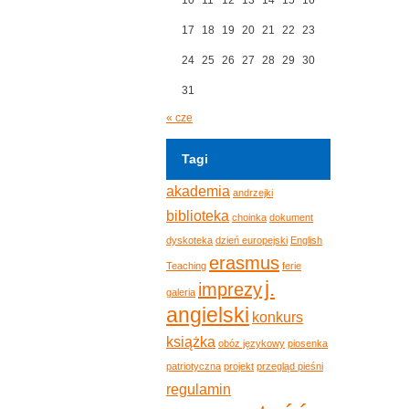
17
18
19
20
21
22
23
24
25
26
27
28
29
30
31
« cze
Tagi
akademia
andrzejki
biblioteka
choinka
dokument
dyskoteka
dzień europejski
English
erasmus
Teaching
ferie
j.
imprezy
galeria
angielski
konkurs
książka
obóz językowy
piosenka
patriotyczna
projekt
przegląd pieśni
regulamin