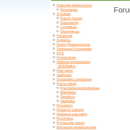
Dziennik elektroniczny
For
Regulamin
O Szkole
Patron Szkoły
Dokumenty
Certyfikaty
Osiągnięcia
Facebook
Dyrekcja
Grono Pedagogiczne
Samorząd Uczniowski
PCK
Przedszkole
Oddział przedszkolny
„ZERÓWKA”
Plan lekcji
Jadłospis
Doradztwo zawodowe
Praca szkoły
Pracownia komputerowa
Biblioteka
Świetlica
Stołówka
Procedury
Pedagog szkolny
Pedagog specjalny
Psycholog
Przyjaciele szkoły
Innowacje pedagogiczne