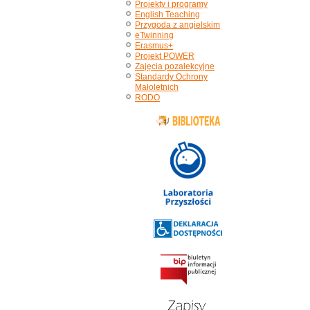
Projekty i programy
English Teaching
Przygoda z angielskim
eTwinning
Erasmus+
Projekt POWER
Zajęcia pozalekcyjne
Standardy Ochrony
Małoletnich
RODO