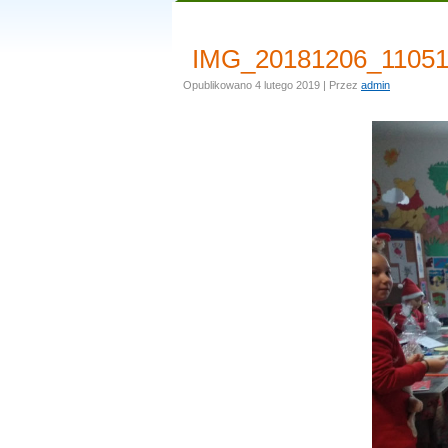
IMG_20181206_110
Opublikowano
4 lutego 2019
|
Przez
admin