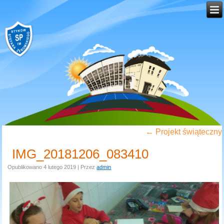
←
Projekt świąteczny
IMG_20181206_083410
Opublikowano
4 lutego 2019
|
Przez
admin