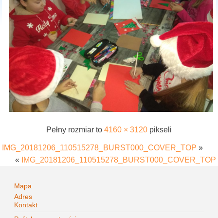
Pełny rozmiar to
4160 × 3120
pikseli
IMG_20181206_110515278_BURST000_COVER_TOP
»
«
IMG_20181206_110515278_BURST000_COVER_TOP
Mapa
Adres
Kontakt