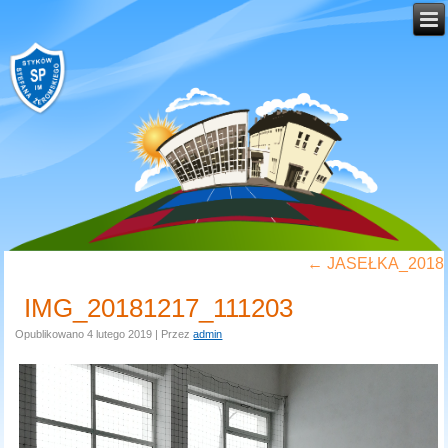
←
JASEŁKA_2018
IMG_20181217_111203
Opublikowano
4 lutego 2019
|
Przez
admin