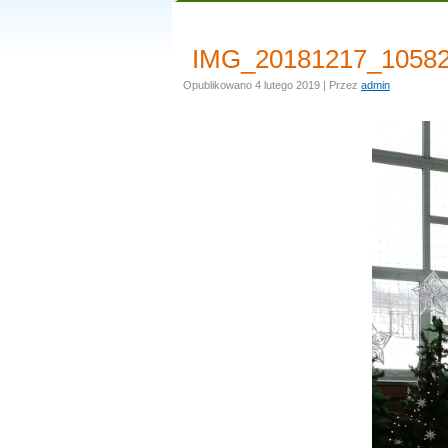
IMG_20181217_1058
Opublikowano
4 lutego 2019
|
Przez
admin